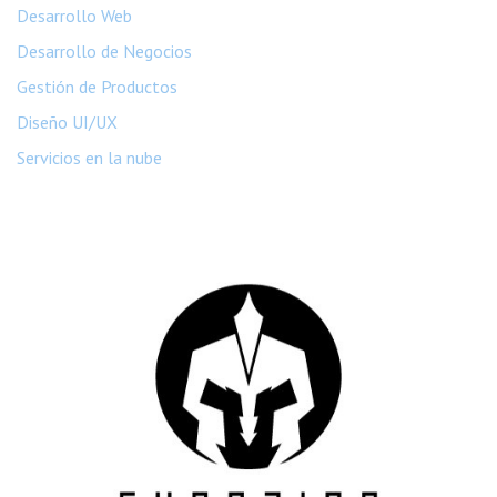
Desarrollo Web
Desarrollo de Negocios
Gestión de Productos
Diseño UI/UX
Servicios en la nube